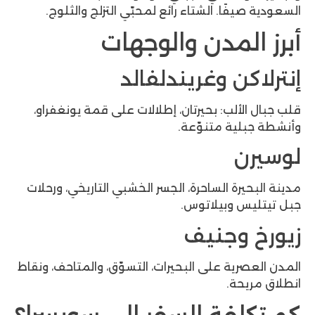
ا. الشتاء رائع لمحبّي التزلج والثلوج.
لمدن والوجهات
ن وغريندلفالد
لب: بحيرتان، إطلالات على قمة يونغفراو،
ة متنوّعة.
ة الساحرة، الجسر الخشبي التاريخي، ورحلات
وبيلاتوس.
وجنيف
ة على البحيرات، التسوّق، والمتاحف، ونقاط
ة.