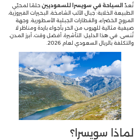
ة في سويسرا للسعوديين
حلمًا لمحبّي
بة: جبال الألب الشامخة، البحيرات الفيروزية،
اء، والقطارات الجبلية الأسطورية. وجهة
 للهروب من الحر بأجواء باردة ومناظر لا
ا الدليل: التأشيرة، أفضل وقت، أبرز المدن،
ال السعودي لعام 2026.
سويسرا؟