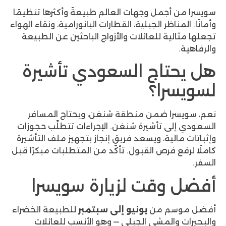
جمل وجهات العالم طبيعةً وأكثرها تنظيمًا
اظر الجبلية، القطارات البانورامية، ونقاء الهواء
ة للعائلات والأزواج الباحثين عن الطبيعة
اج السعودي تأشيرة
ا؟
ا ضمن منطقة شنغن، ويحتاج المسافر
 تأشيرة شنغن. الإجراءات تتطلّب حجوزات
ية، ويسعد فريق إنجاز بتجهيز ملف التأشيرة
فرص القبول. تأكّد من المتطلبات مبكرًا قبل
قت لزيارة سويسرا
م من
يونيو إلى سبتمبر
للطبيعة الخضراء
المشي الجبلي — وهو الأنسب للعائلات