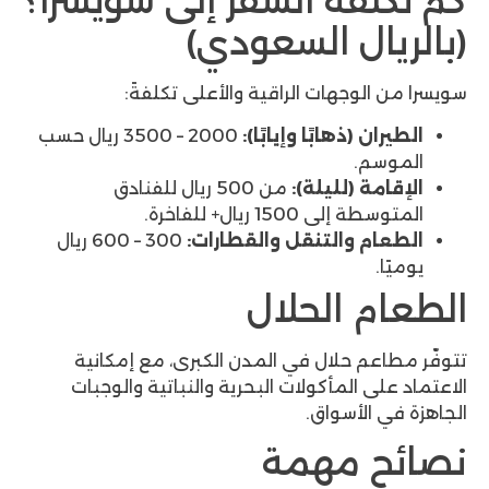
فة السفر إلى سويسرا؟
ال السعودي)
وجهات الراقية والأعلى تكلفةً:
(ذهابًا وإيابًا):
2000 – 3500 ريال حسب
.
 (لليلة):
من 500 ريال للفنادق
150 ريال+ للفاخرة.
 والتنقل والقطارات:
300 – 600 ريال
 الحلال
م حلال في المدن الكبرى، مع إمكانية
 المأكولات البحرية والنباتية والوجبات
لأسواق.
 مهمة