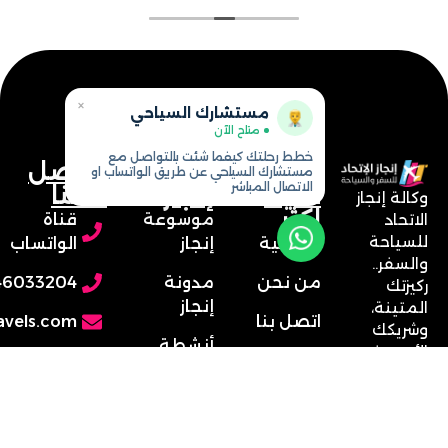
×
مستشارك السياحي
متاح الآن
خطط رحلتك كيفما شئت بالتواصل مع
تعرف
خريطة
تواصل
مستشارك السياحي عن طريق الواتساب او
الاتصال المباشر
علينا
إنجاز
معنا
اكثر
موسوعة
قناة
الرئيسية
إنجاز
الواتساب
من نحن
مدونة
0546033204
إنجاز
اتصل بنا
info@enjaztravels.com
أنشطة
الخدمات
المملكة
سياحية
العربية
طرق الدفع
أفضل
السعودية
فنادق إنجاز
- الرياض -
الأسئلة