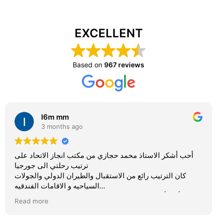
EXCELLENT
Based on
967 reviews
l6m mm
3 months ago
أحب أشكر الاستاذ محمد حجازي من مكتب انجاز الاتحاد على
ترتيب رحلتي الى جورجيا
في الشمال
كان الترتيب رائع من الاستقبال والطيران الدولي والجولات
جلست شهري
السياحيه و الاقامات الفندقيه
شي يرد بسرع
لف شكر على حسن تعاونك وردك السريع والاهتمام
Read more
والمتابعه
ان شاء الله كل رحلات القادمه سوف تكون معكم